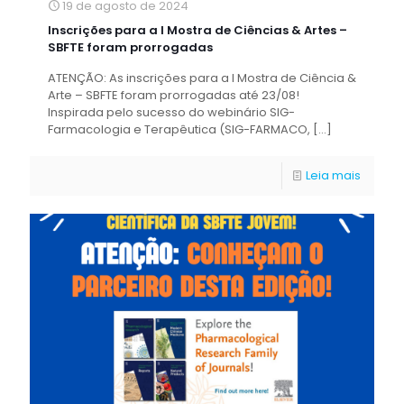
19 de agosto de 2024
Inscrições para a I Mostra de Ciências & Artes –
SBFTE foram prorrogadas
ATENÇÃO: As inscrições para a I Mostra de Ciência &
Arte – SBFTE foram prorrogadas até 23/08!
Inspirada pelo sucesso do webinário SIG-
Farmacologia e Terapêutica (SIG-FARMACO,
[…]
Leia mais