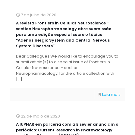
7 de julho de 2020
A revista Frontiers in Cellular Neuroscience –
section Neuropharmacology abre submissão
para uma edição especial sobre o tópico
“Adenosinergic System and Central Nervous
System Disorders”.
Dear Colleagues We would like to encourage you to
submit article(s) to a special issue of Frontiers in
Cellular Neuroscience – section
Neuropharmacology, for the article collection with
[…]
Leia mais
22 de maio de 2020
A IUPHAR em parceria com a Elsevier anunciam o
periódico: Current Research in Pharmacology