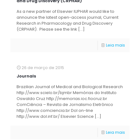
and Drug Discovery (CRPHAR)
As a new partner of Elsevier IUPHAR would like to
announce the latest open-access journal, Current
Research in Pharmacology and Drug Discovery
(CRPHAR). Please see the link
[…]
Leia mais
26 de março de 2015
Journals
Brazilian Journal of Medical and Biological Research
http://www.scielo.br/bjmbr Memórias do Instituto
Oswaldo Cruz http://memorias.ioc.fiocruz.br
ComCiência – Revista de Jornalismo Eletrônico
http://www.comciencia.br Dol on-line
http://www.dol.inf.br/ Elsevier Science
[…]
Leia mais