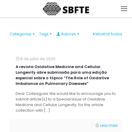
Categorias
Tags
Autores
Mostrar todos
8 de julho de 2020
A revista Oxidative Medicine and Cellular
Longevity abre submissão para uma edição
especial sobre o tópico “The Role of Oxidative
Imbalance on Pulmonary Diseases”
Dear Colleagues We would like to encourage you to
submit article(s) to a Special Issue of Oxidative
Medicine and Cellular Longevity, for the article
collection with
[…]
Leia mais