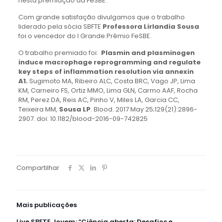
nesta premiação da FeSBE.
Com grande satisfação divulgamos que o trabalho
liderado pela sócia SBFTE
Professora Lirlandia Sousa
foi o vencedor do I Grande Prêmio FeSBE.
O trabalho premiado foi:
Plasmin and plasminogen
induce macrophage reprogramming and regulate
key steps of inflammation resolution via annexin
A1.
Sugimoto MA, Ribeiro ALC, Costa BRC, Vago JP, Lima
KM, Carneiro FS, Ortiz MMO, Lima GLN, Carmo AAF, Rocha
RM, Perez DA, Reis AC, Pinho V, Miles LA, Garcia CC,
Teixeira MM,
Sousa LP
. Blood. 2017 May 25;129(21):2896-
2907. doi: 10.1182/blood-2016-09-742825
Compartilhar
Mais publicações
Live SBFTE Jovem: “Ciência aberta: Desafios e