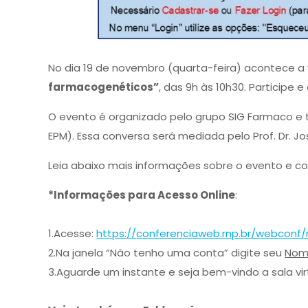
No dia 19 de novembro (quarta-feira) acontece 
farmacogenéticos”
, das 9h às 10h30. Participe
O evento é organizado pelo grupo SIG Farmaco e te
EPM). Essa conversa será mediada pelo Prof. Dr. 
Leia abaixo mais informações sobre o evento e co
*Informações para Acesso Online
:
1.Acesse:
https://
conferenciaweb.rnp.br/webconf/
2.Na janela “Não tenho uma con
ta” digite seu
No
3.Aguarde um instante e seja b
em-vindo a sala vir