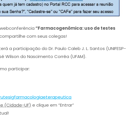
a webconferência
“Farmacogenômica: uso de testes
 e compartilhe com seus colegas!
rá a participação do Dr. Paulo Caleb J. L. Santos (UNIFESP-
José Wilson do Nascimento Corrêa (UFAM).
mo participar:
rutesigfarmacologiaeterapeutic
a
me
(Cidade-
UF)
e clique em “Entrar”
tual!