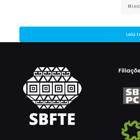
Lei
Leia 
Filiaçõ