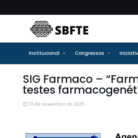
Institucional
Congressos
Iniciat
SIG Farmaco – “Far
testes farmacogenét
13 de novembro de 2025