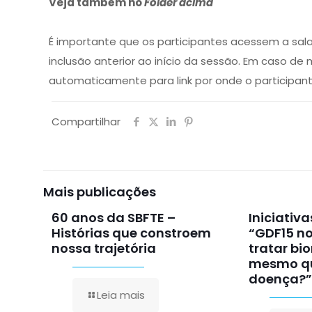
Veja também no
Folder acima
É importante que os participantes acessem a sala
inclusão anterior ao início da sessão. Em caso de
automaticamente para link por onde o participan
Compartilhar
Mais publicações
60 anos da SBFTE –
Iniciativ
Histórias que constroem
“GDF15 no
nossa trajetória
tratar bi
mesmo qu
doença?”
Leia mais