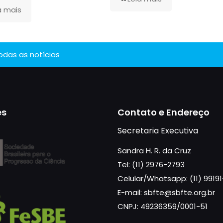
a mais
todas as notícias
es
Contato e Endereço
Secretaria Executiva
Sandra H. R. da Cruz
Tel: (11) 2976-2793
Celular/Whatsapp: (11) 9919
E-mail: sbfte@sbfte.org.br
CNPJ: 49236359/0001-51