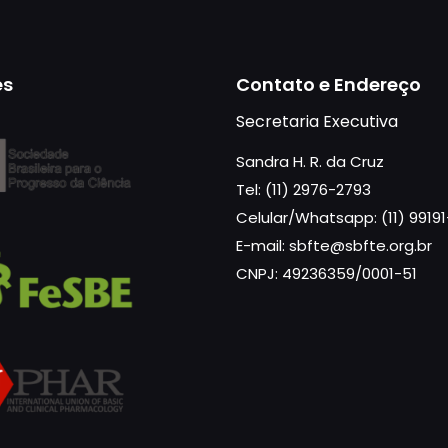
es
Contato e Endereço
Secretaria Executiva
Sandra H. R. da Cruz
Tel: (11) 2976-2793
Celular/Whatsapp: (11) 9919
E-mail: sbfte@sbfte.org.br
CNPJ: 49236359/0001-51