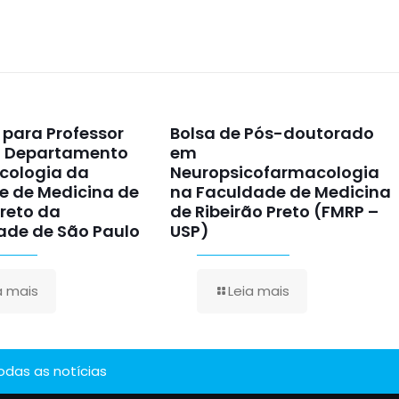
para Professor
Bolsa de Pós-doutorado
o Departamento
em
cologia da
Neuropsicofarmacologia
e de Medicina de
na Faculdade de Medicina
Preto da
de Ribeirão Preto (FMRP –
ade de São Paulo
USP)
a mais
Leia mais
todas as notícias