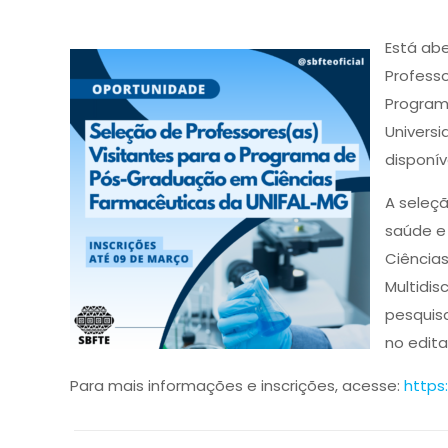
Está abe
Professo
Program
Univers
disponív
A seleç
saúde e 
Ciências
Multidis
pesquisa
no edital
Para mais informações e inscrições, acesse:
https