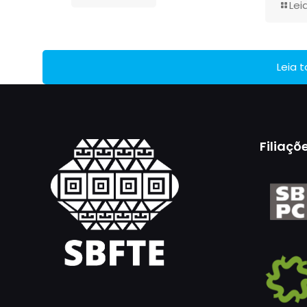
Lei
Leia 
Filiaçõ