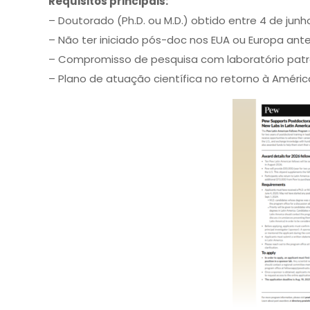
Requisitos principais:
– Doutorado (Ph.D. ou M.D.) obtido entre 4 de junho
– Não ter iniciado pós-doc nos EUA ou Europa ant
– Compromisso de pesquisa com laboratório patr
– Plano de atuação científica no retorno à América