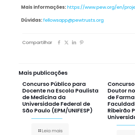
Mais informações:
https://www.pew.org/en/proj
Dúvidas:
fellowsapp@pewtrusts.org
Compartilhar
Mais publicações
Concurso Público para
Concurso 
Docente na Escola Paulista
Doutor n
de Medicina da
de Farma
Universidade Federal de
Faculdad
São Paulo (EPM/UNIFESP)
Ribeirão 
Universid
Leia mais