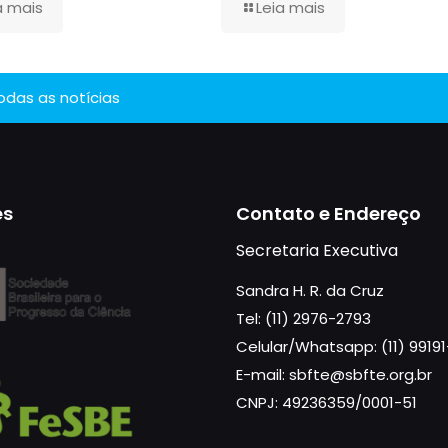
a mais
Leia mais
todas as notícias
es
Contato e Endereço
Secretaria Executiva
Sandra H. R. da Cruz
Tel: (11) 2976-2793
Celular/Whatsapp: (11) 9919
E-mail: sbfte@sbfte.org.br
CNPJ: 49236359/0001-51