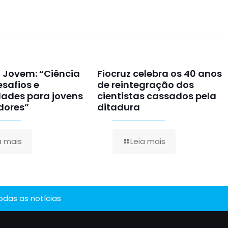
E Jovem: “Ciência
Fiocruz celebra os 40 anos
esafios e
de reintegração dos
dades para jovens
cientistas cassados pela
dores”
ditadura
a mais
Leia mais
todas as notícias