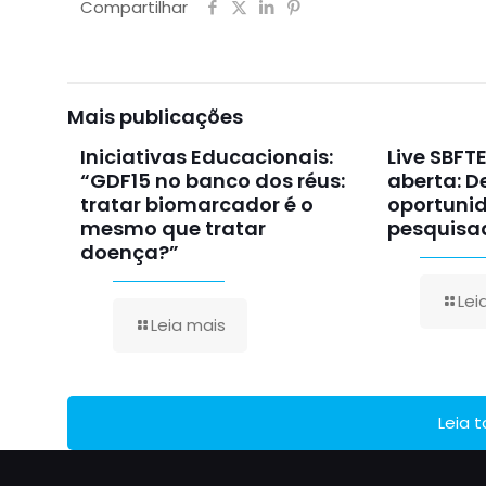
Compartilhar
Mais publicações
Iniciativas Educacionais:
Live SBFT
“GDF15 no banco dos réus:
aberta: D
tratar biomarcador é o
oportuni
mesmo que tratar
pesquisa
doença?”
Lei
Leia mais
Leia 