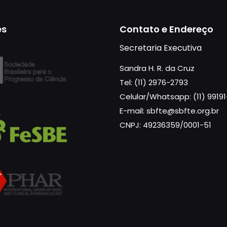
es
Contato e Endereço
Secretaria Executiva
Sandra H. R. da Cruz
Tel: (11) 2976-2793
Celular/Whatsapp: (11) 9919
E-mail: sbfte@sbfte.org.br
CNPJ: 49236359/0001-51