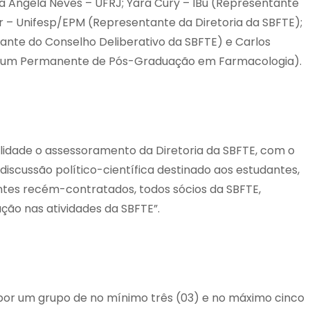
a Angela Neves – UFRJ; Yara Cury – IBu (Representante
lar – Unifesp/EPM (Representante da Diretoria da SBFTE);
ante do Conselho Deliberativo da SBFTE) e Carlos
órum Permanente de Pós-Graduação em Farmacologia).
idade o assessoramento da Diretoria da SBFTE, com o
iscussão político-científica destinado aos estudantes,
tes recém-contratados, todos sócios da SBFTE,
ção nas atividades da SBFTE”.
por um grupo de no mínimo três (03) e no máximo cinco