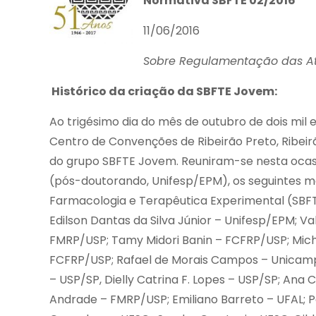
Normativa SBFTE 02/2016
11/06/2016
Sobre Regulamentação das At
Histórico da criação da SBFTE Jovem:
Ao trigésimo dia do mês de outubro de dois mil e
Centro de Convenções de Ribeirão Preto, Ribeirão 
do grupo SBFTE Jovem. Reuniram-se nesta ocasi
(pós-doutorando, Unifesp/EPM), os seguintes m
Farmacologia e Terapêutica Experimental (SBFTE
Edilson Dantas da Silva Júnior – Unifesp/EPM; Va
FMRP/USP; Tamy Midori Banin – FCFRP/USP; Mich
FCFRP/USP; Rafael de Morais Campos – Unicamp; 
– USP/SP, Dielly Catrina F. Lopes – USP/SP; An
Andrade – FMRP/USP; Emiliano Barreto – UFAL; P