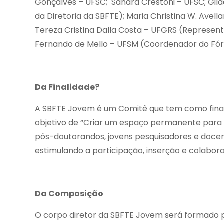
Gonçalves – UFSC; Sandra Crestoni – UFSC; Gild
da Diretoria da SBFTE); Maria Christina W. Avel
Tereza Cristina Dalla Costa – UFGRS (Represent
Fernando de Mello – UFSM (Coordenador do F
Da Finalidade?
A SBFTE Jovem é um Comitê que tem como final
objetivo de “Criar um espaço permanente para d
pós-doutorandos, jovens pesquisadores e docen
estimulando a participação, inserção e colabora
Da Composição
O corpo diretor da SBFTE Jovem será formado 