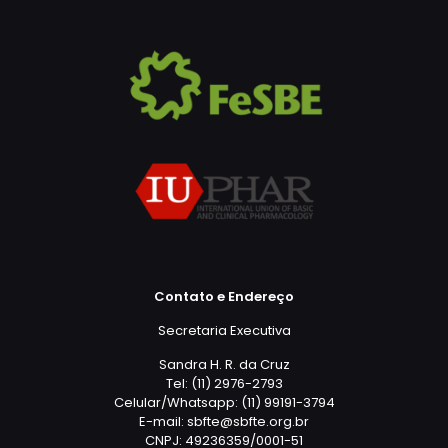
Contato e Endereço
Secretaria Executiva
Sandra H. R. da Cruz
Tel: (11) 2976-2793
Celular/Whatsapp: (11) 99191-3794
E-mail: sbfte@sbfte.org.br
CNPJ: 49236359/0001-51