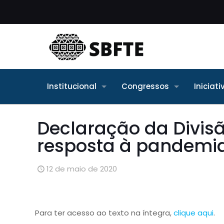
Institucional
Congressos
Iniciat
Declaração da Divis
resposta à pandemi
12 de maio de 2020
Para ter acesso ao texto na íntegra,
clique aqui
.