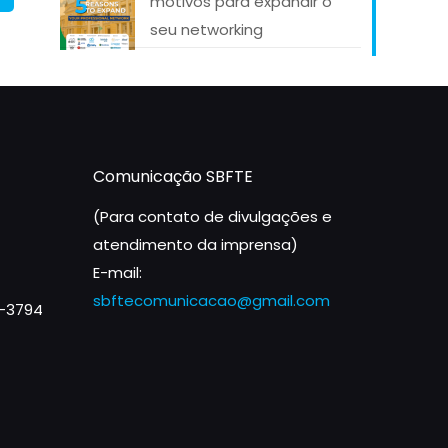
motivos para expandir o
seu networking
Comunicação SBFTE
(Para contato de divulgações e
atendimento da imprensa)
E-mail:
sbftecomunicacao@gmail.com
1-3794