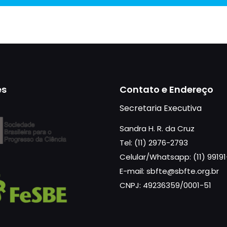
es
Contato e Endereço
Secretaria Executiva
Sandra H. R. da Cruz
Tel: (11) 2976-2793
Celular/Whatsapp: (11) 9919
E-mail: sbfte@sbfte.org.br
CNPJ: 49236359/0001-51