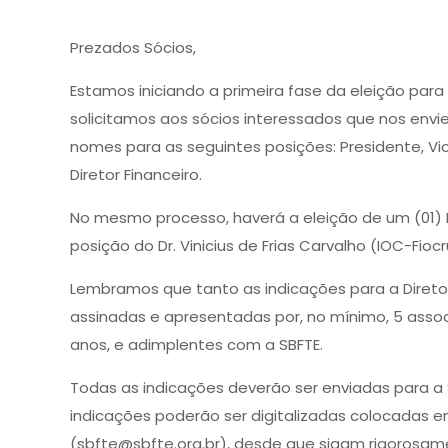
Prezados Sócios,
Estamos iniciando a primeira fase da eleição para 
solicitamos aos sócios interessados que nos envi
nomes para as seguintes posições: Presidente, Vice
Diretor Financeiro.
No mesmo processo, haverá a eleição de um (01) 
posição do Dr. Vinicius de Frias Carvalho (IOC-Fio
Lembramos que tanto as indicações para a Direto
assinadas e apresentadas por, no mínimo, 5 assoc
anos, e adimplentes com a SBFTE.
Todas as indicações deverão ser enviadas para a 
indicações poderão ser digitalizadas colocadas e
(sbfte@sbfte.org.br), desde que sigam rigorosam