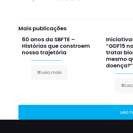
Mais publicações
60 anos da SBFTE –
Iniciativ
Histórias que constroem
“GDF15 no
nossa trajetória
tratar bi
mesmo qu
doença?”
Leia mais
Lei
Leia 