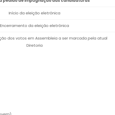
ra pedido de impugnação das candidaturas
Início da eleição eletrônica
Encerramento da eleição eletrônica
ção dos votos em Assembleia a ser marcada pela atual
Diretoria
EJovem)