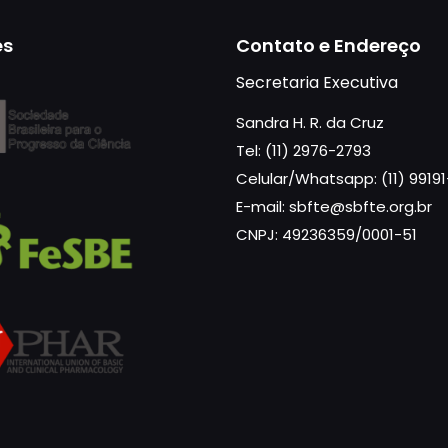
es
Contato e Endereço
Secretaria Executiva
Sandra H. R. da Cruz
Tel: (11) 2976-2793
Celular/Whatsapp: (11) 9919
E-mail: sbfte@sbfte.org.br
CNPJ: 49236359/0001-51