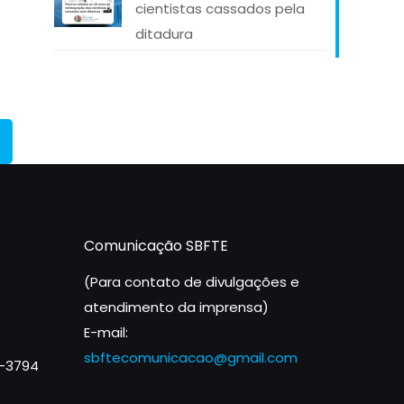
cientistas cassados pela
ditadura
Comunicação SBFTE
(Para contato de divulgações e
atendimento da imprensa)
E-mail:
sbftecomunicacao@gmail.com
1-3794