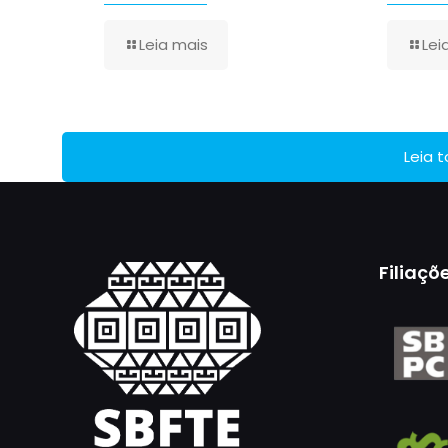
Leia mais
Lei
Leia 
Filiaçõ