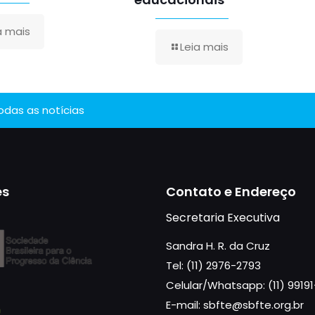
a mais
Leia mais
todas as notícias
es
Contato e Endereço
Secretaria Executiva
Sandra H. R. da Cruz
Tel: (11) 2976-2793
Celular/Whatsapp: (11) 9919
E-mail: sbfte@sbfte.org.br