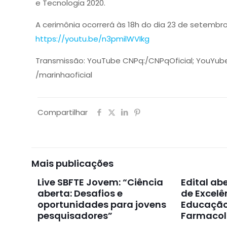
e Tecnologia 2020.
A cerimônia ocorrerá às 18h do dia 23 de setembro 
https://youtu.be/n3pmilWVIkg
Transmissão: YouTube CNPq:/CNPqOficial; YouYub
/marinhaoficial
Compartilhar
Mais publicações
Live SBFTE Jovem: “Ciência
Edital ab
aberta: Desafios e
de Excelê
oportunidades para jovens
Educaçã
pesquisadores”
Farmacol