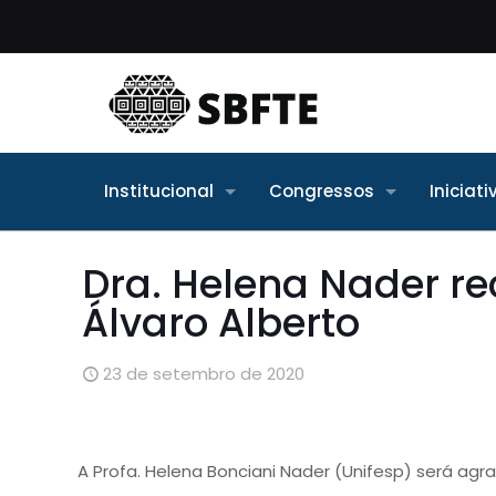
Institucional
Congressos
Iniciat
Dra. Helena Nader r
Álvaro Alberto
23 de setembro de 2020
A Profa. Helena Bonciani Nader (Unifesp) será agr