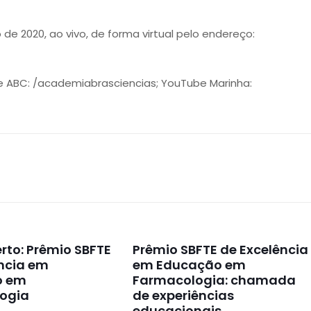
de 2020, ao vivo, de forma virtual pelo endereço:
e ABC: /academiabrasciencias; YouTube Marinha:
erto: Prêmio SBFTE
Prêmio SBFTE de Excelência
ncia em
em Educação em
o em
Farmacologia: chamada
ogia
de experiências
educacionais