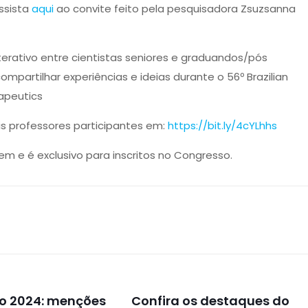
Assista
aqui
ao convite feito pela pesquisadora Zsuzsanna
terativo entre cientistas seniores e graduandos/pós
mpartilhar experiências e ideias durante o 56º Brazilian
apeutics
is professores participantes em:
https://bit.ly/4cYLhhs
m e é exclusivo para inscritos no Congresso.
o 2024: menções
Confira os destaques do