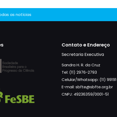
todas as notícias
es
Contato e Endereço
Secretaria Executiva
Sandra H. R. da Cruz
Tel: (11) 2976-2793
Celular/Whatsapp: (11) 9919
E-mail: sbfte@sbfte.org.br
CNPJ: 49236359/0001-51