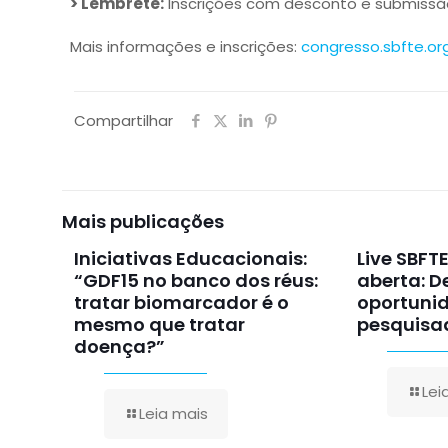
> Lembrete:
Inscrições com desconto e submissão
Mais informações e inscrições:
congresso.sbfte.org
Compartilhar
Mais publicações
Iniciativas Educacionais:
Live SBFT
“GDF15 no banco dos réus:
aberta: D
tratar biomarcador é o
oportuni
mesmo que tratar
pesquisa
doença?”
Lei
Leia mais