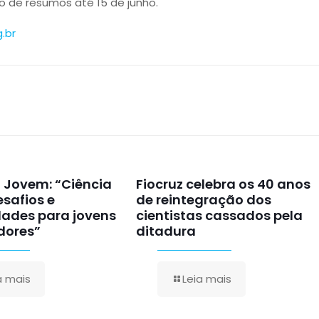
 de resumos até 15 de junho.
.br
E Jovem: “Ciência
Fiocruz celebra os 40 anos
esafios e
de reintegração dos
dades para jovens
cientistas cassados pela
dores”
ditadura
a mais
Leia mais