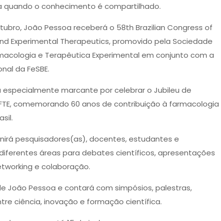
ça quando o conhecimento é compartilhado.
utubro, João Pessoa receberá o 58th Brazilian Congress of
d Experimental Therapeutics, promovido pela Sociedade
armacologia e Terapêutica Experimental em conjunto com a
onal da FeSBE.
á especialmente marcante por celebrar o Jubileu de
FTE, comemorando 60 anos de contribuição à farmacologia
sil.
nirá pesquisadores(as), docentes, estudantes e
 diferentes áreas para debates científicos, apresentações
etworking e colaboração.
 João Pessoa e contará com simpósios, palestras,
re ciência, inovação e formação científica.