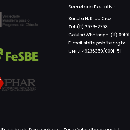
Secretaria Executiva
Sandra H. R. da Cruz
Tel: (11) 2976-2793
Celular/Whatsapp: (11) 9919
E-mail: sbfte@sbfte.org.br
CNPJ: 49236359/0001-51
 Brasileira de Farmacologia e Terapêutica Experimental