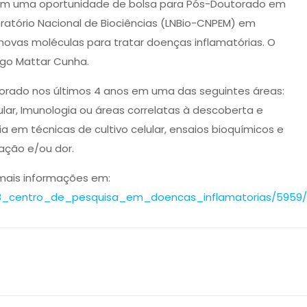
com uma oportunidade de bolsa para Pós-Doutorado em
atório Nacional de Biociências (LNBio-CNPEM) em
ovas moléculas para tratar doenças inflamatórias.
O
ago Mattar Cunha.
orado nos últimos 4 anos em uma das seguintes áreas:
ular, Imunologia ou áreas correlatas à descoberta e
 em técnicas de cultivo celular, ensaios bioquímicos e
ação e/ou dor.
 mais informações em:
%93_centro_de_pesquisa_em_doencas_inflamatorias/5959