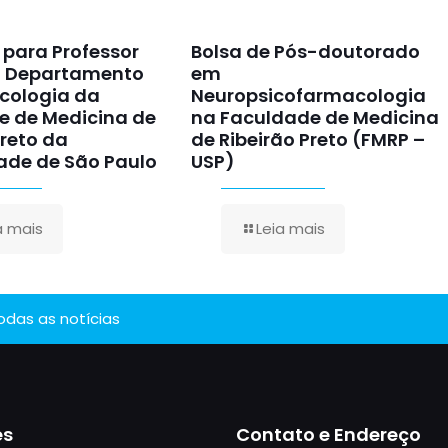
para Professor
Bolsa de Pós-doutorado
o Departamento
em
cologia da
Neuropsicofarmacologia
e de Medicina de
na Faculdade de Medicina
Preto da
de Ribeirão Preto (FMRP –
ade de São Paulo
USP)
a mais
Leia mais
todas as notícias
es
Contato e Endereço