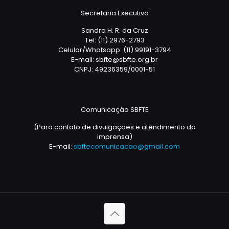
Secretaria Executiva
Sandra H. R. da Cruz
Tel: (11) 2976-2793
Celular/Whatsapp: (11) 99191-3794
E-mail: sbfte@sbfte.org.br
CNPJ: 49236359/0001-51
Comunicação SBFTE
(Para contato de divulgações e atendimento da
imprensa)
E-mail:
sbftecomunicacao@gmail.com